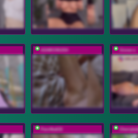
ASHIKVIKUSH
Sinner-s
Paro4ka632
Cherryba