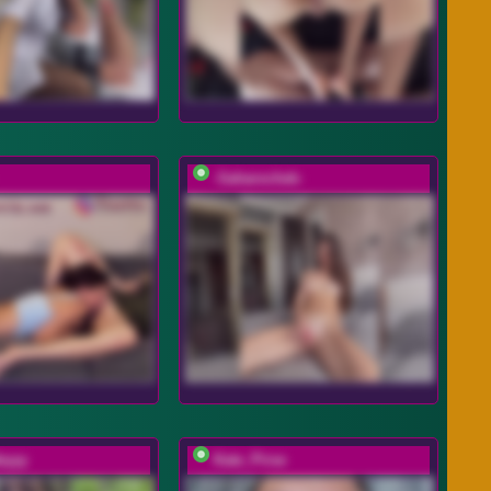
-Saharochek-
byyy
Kate_Pirse