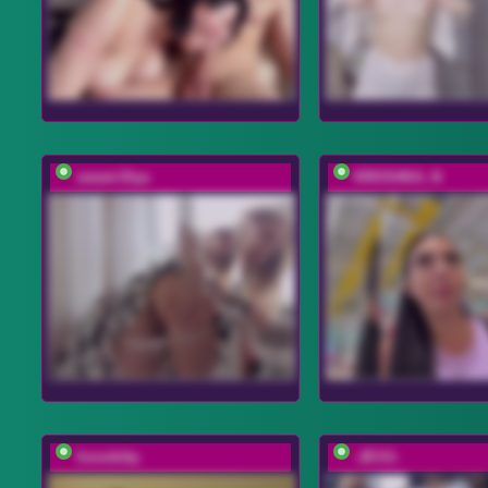
sweet-Olya
KROSHKA_N
lionnkitty
-JESS-