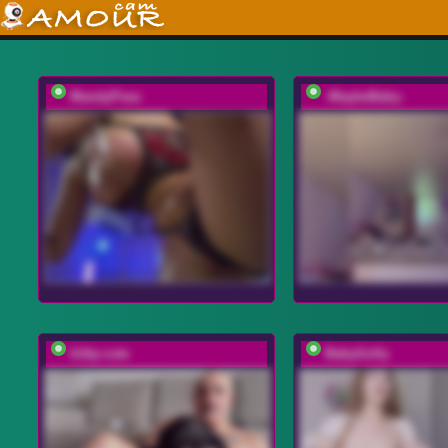
MandyPeas
-MaybeBaby-
k1tty-cute
BabyGolly