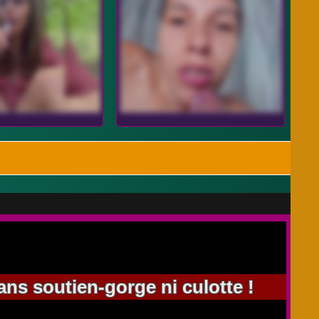
ns soutien-gorge ni culotte !