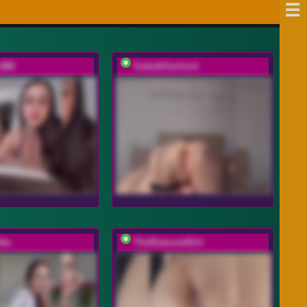
-888
SukubOverlord
da
TheDiamondGirl