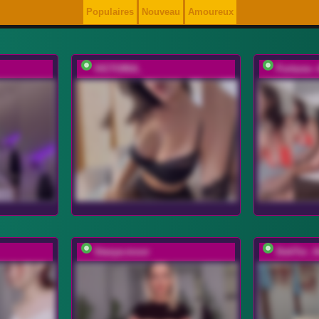
Populaires
Nouveau
Amoureux
VICTORIA_
Fortune--
Stasya-moor
DokTor_A