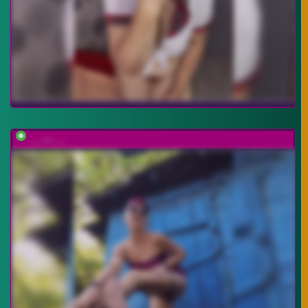
___---___