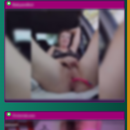
Babyandkot
VictoriaLuxe