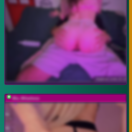
Mia_Milasheva