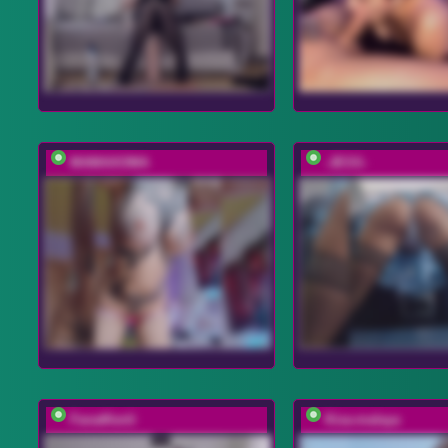
MAMAXOMA
-JESS-
FanatKenli
Kisa-malaya