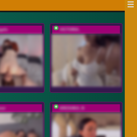
gels
VICTORIA_
oor
KROSHKA_N