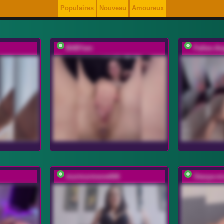
Populaires
Nouveau
Amoureux
BABYam
Fallen-An
murmurmeow666
Stasya-m