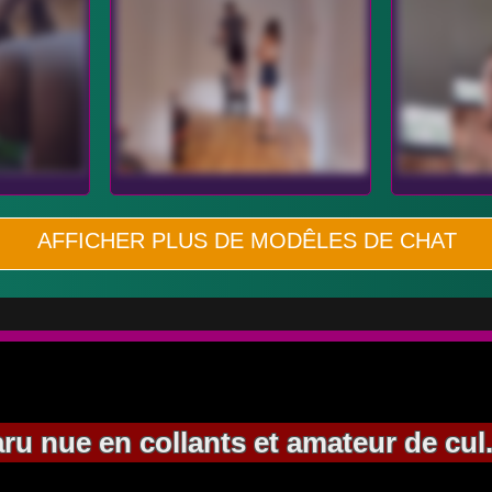
AFFICHER PLUS DE MODÊLES DE CHAT
ru nue en collants et amateur de cul