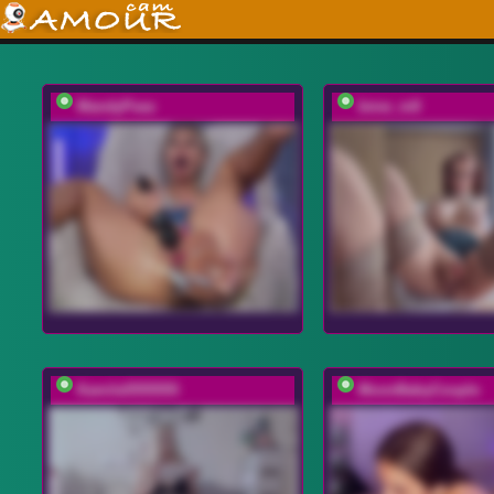
MandyPeas
bmw_m8
Kamila5555555
MoonBabyCouple