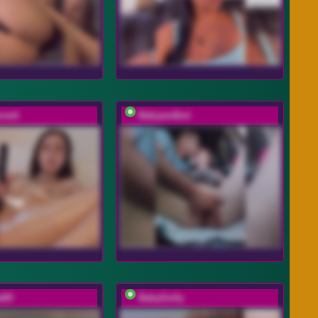
oved
Babyandkot
t69
BabyGolly