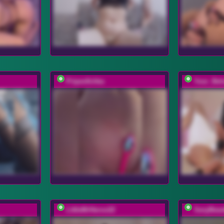
Pripev0chka
Your_Bel
LittleMrHeroo22
SexyBeas