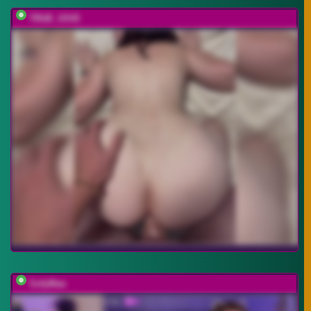
TRUE_IOVE
SofyMae