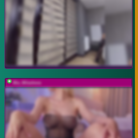
Mia_Milasheva