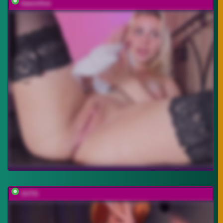
baeonlive
SVTX