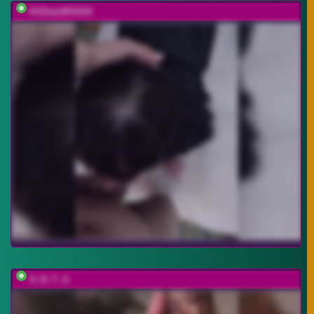
KUSandKUSIA
A_R_T_A