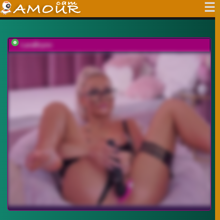
LaraBrynn