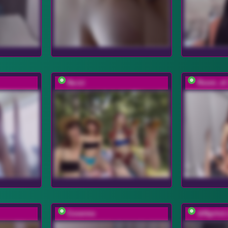
Na-izi
Room_of_
Coverme
diffgirls1