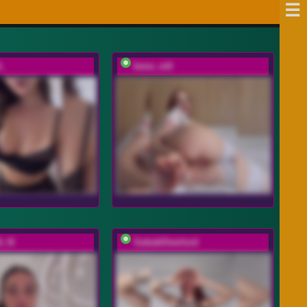
A_
bmw_m8
A_N
SukubOverlord