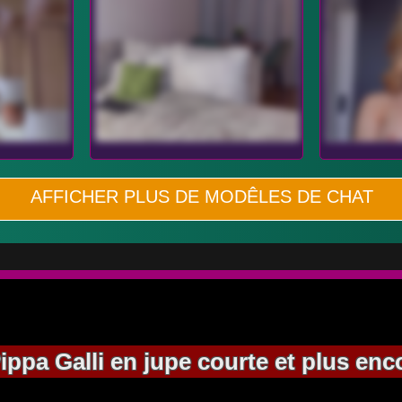
AFFICHER PLUS DE MODÊLES DE CHAT
ppa Galli en jupe courte et plus enc