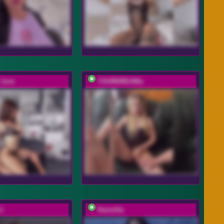
love
YOURDREAMa
-1
Karmilla