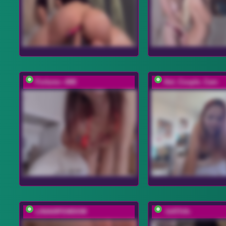
Fortune---888
Hot_Couple_Cam
LINA69FEMDOM
-SATIVA-