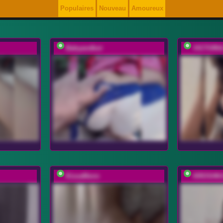
Populaires
Nouveau
Amoureux
Babyandkot
VICTORI
KissaMenn
KROSHK