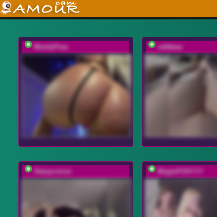
MandyPeas
vattttaaa
Stasya-moor
MeganFOXYYY