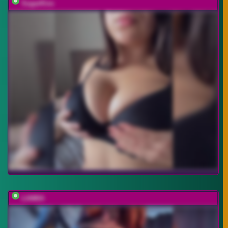
SugarKiss
LIAMIA