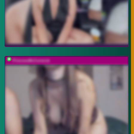
PrincessMcCormick