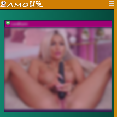
LaraBrynn