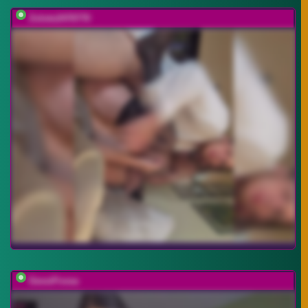
Zoloto2470770
GessiFossa