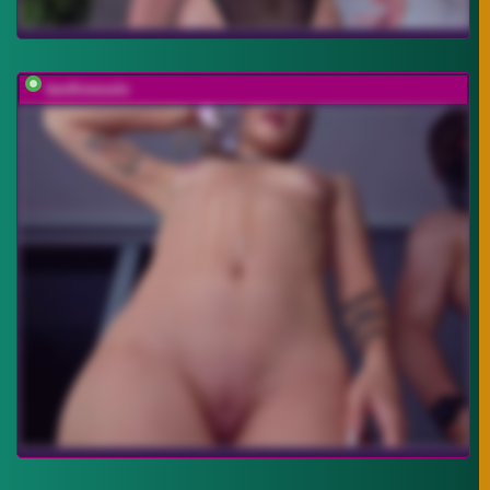
twofiresouls