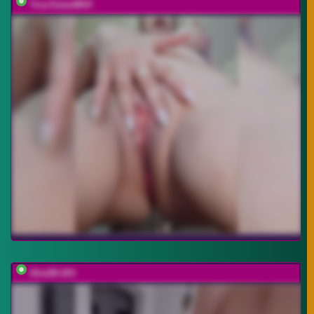
YourSweetMilf
Alex80-201