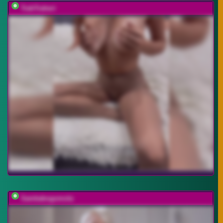
TrahTraheri
Samkabogomola