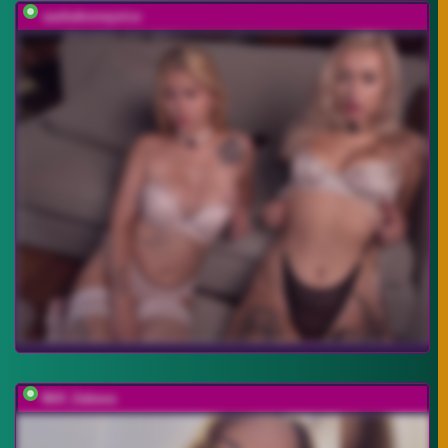
sashahoneyvice
Milf_Zabava