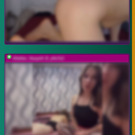
AHaHac_HaxpeH_B_yHuTa3