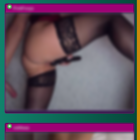
PinkFoxya
vattttaaa