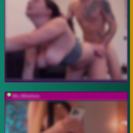
Mia_Milasheva