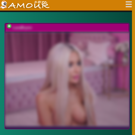
LaraBrynn