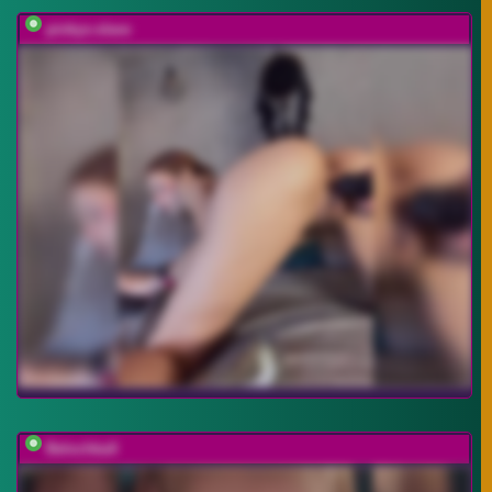
pinkys-slave
BelochkaX