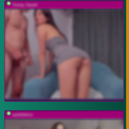
Young_Squad
sashhhkino