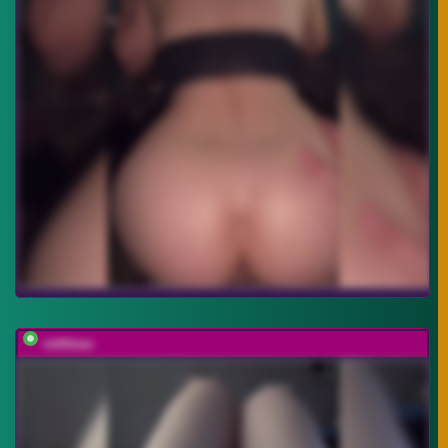
vattttaaa