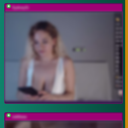
SydneySi
vattttaaa