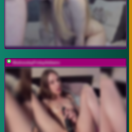
WednesdayFridayAddams