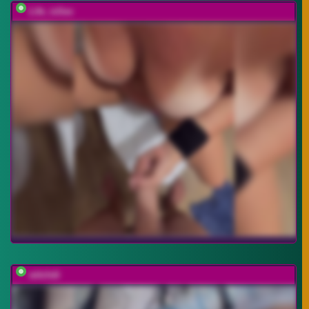
Life_isSex
witchdi