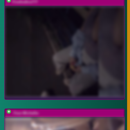
FireAndIce777
-Your-Michelle-