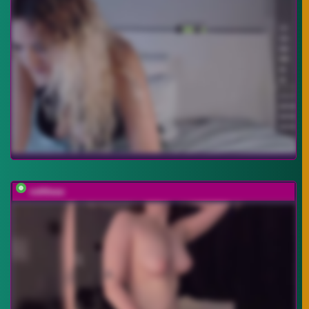
vattttaaa