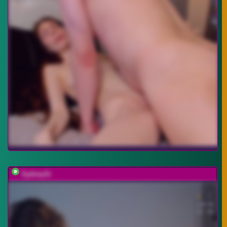
SydneySi