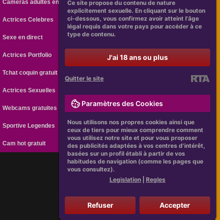
Caméras adultes en ligne
Ce site propose du contenu de nature
explicitement sexuelle. En cliquant sur le bouton
ci-dessous, vous confirmez avoir atteint l'âge
Actrices Celebres
légal requis dans votre pays pour accéder à ce
type de contenu.
Sexe en direct
Actrices Portfolio
J'ai 18 ans ou plus
Tchat coquin gratuit
Quitter le site
Actrices Sexuelles
Paramètres des Cookies
Webcams gratuites
Nous utilisons nos propres cookies ainsi que
Sportive Legendes
ceux de tiers pour mieux comprendre comment
vous utilisez notre site et pour vous proposer
Cam hot gratuit
des publicités adaptées à vos centres d'intérêt,
basées sur un profil établi à partir de vos
habitudes de navigation (comme les pages que
vous consultez).
[
Legislation
|
Regles
]
Legislation
|
Regles
Webcam Gratuite CamAMOUR
CAMAMOUR.FR © 2026
Refuser
Accepter