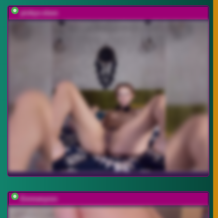
pinkys-slave
Emmanyxxx