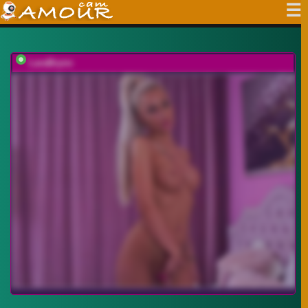
LaraBrynn