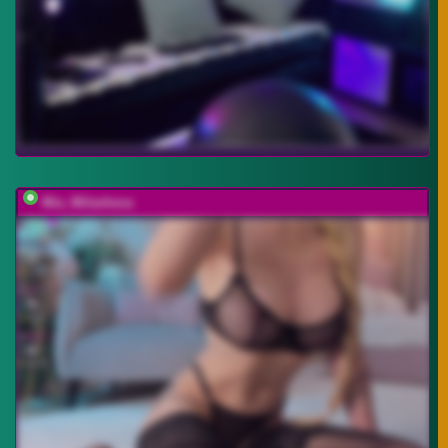
Mia_Milasheva