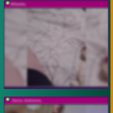
Millashka
_Darina_Andreevna_