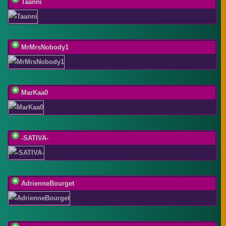
Taanni
MrMrsNobody1
MarKaa0
-SATIVA-
AdrienneBourget