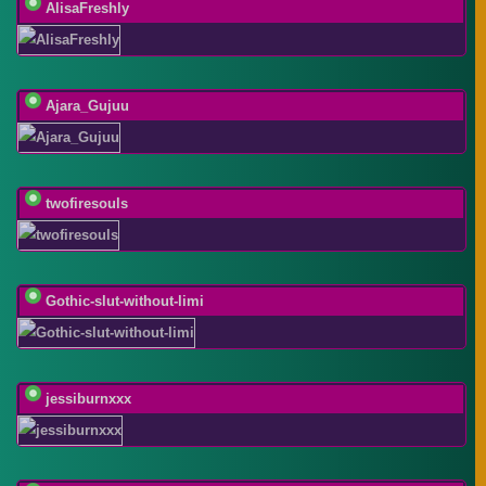
AlisaFreshly
Ajara_Gujuu
twofiresouls
Gothic-slut-without-limi
jessiburnxxx