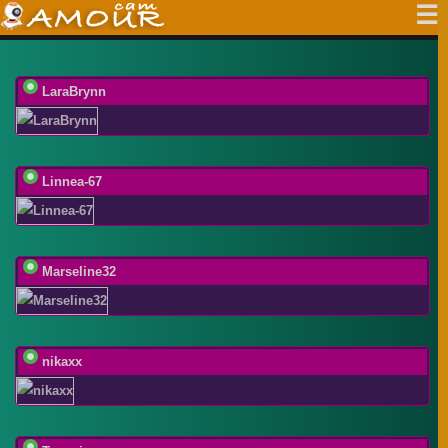
LaraBrynn
Linnea-67
Marseline32
nikaxx