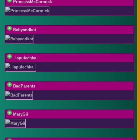
PrincessMcCormick
Babyandkot
_lapulechka_
BadParents
MaryGii