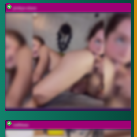
pinkys-slave
vattttaaa