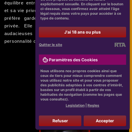
équilibre entre ses responsabilités professionnelles
explicitement sexuelle. En cliquant sur le bouton
ci-dessous, vous confirmez avoir atteint l'âge
et sa vie privée. Bien qu'elle soit ouverte aux, Jayne
légal requis dans votre pays pour accéder à ce
préfère garder les détails de sa vie amoureuse
type de contenu.
privée. Elle continue de prendre des initiatives
J'ai 18 ans ou plus
audacieuses dans sa carrière, tout en restant une
personnalité discrète quant à sa vie personnelle.
Quitter le site
Paramètres des Cookies
Nous utilisons nos propres cookies ainsi que
ceux de tiers pour mieux comprendre comment
vous utilisez notre site et pour vous proposer
des publicités adaptées à vos centres d'intérêt,
basées sur un profil établi à partir de vos
habitudes de navigation (comme les pages que
vous consultez).
Legislation
|
Regles
Refuser
Accepter