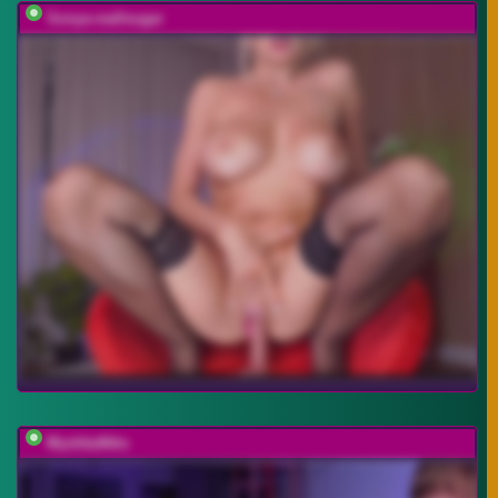
Sonya-reallsugar
MyshkaNiks