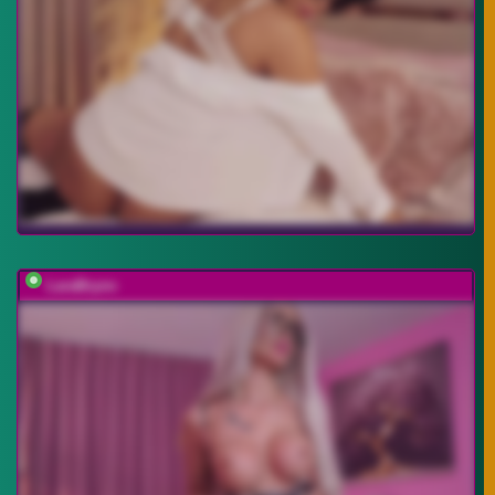
LaraBrynn