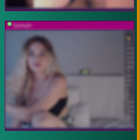
SydneySi