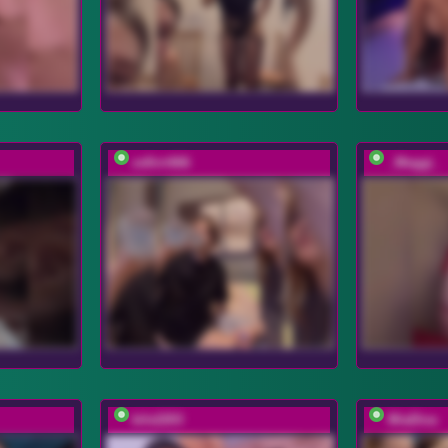
zefirrr666
_Meggi_
bils2203
MiaDiva