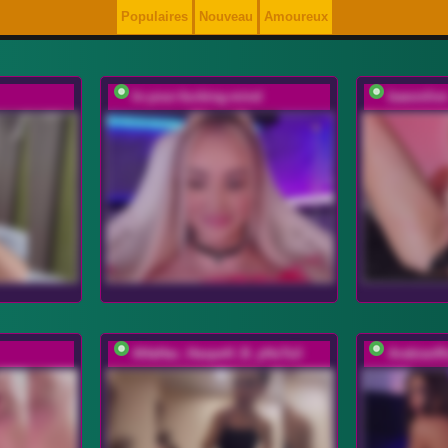
Populaires
Nouveau
Amoureux
In-your-fucking-mind
baeonlive
AHaHac_HaxpeH_B_yHuTa3
ArabianR