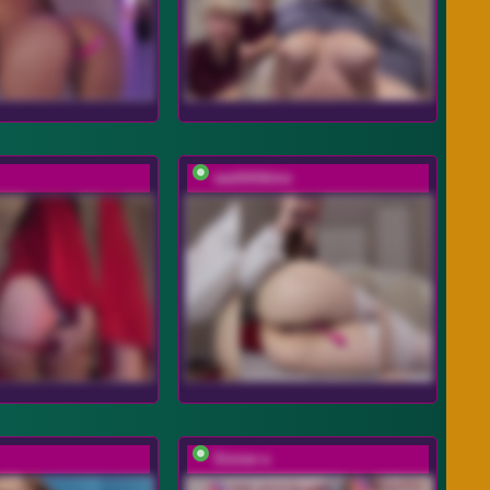
sashhhkino
Sinner-s