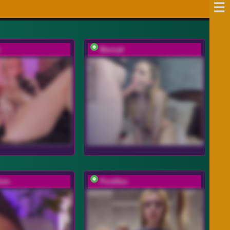
Buzzyd
ose
PureDuo