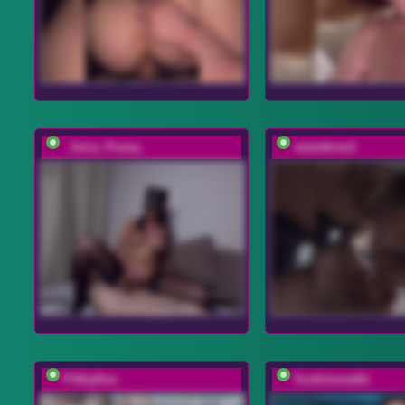
_Juicy_Pussy_
sweettrow1
FilthyDuo
Soskinerealki