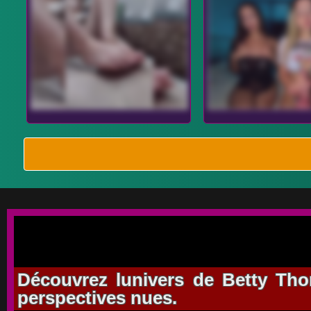
Découvrez lunivers de Betty Thom
perspectives nues.