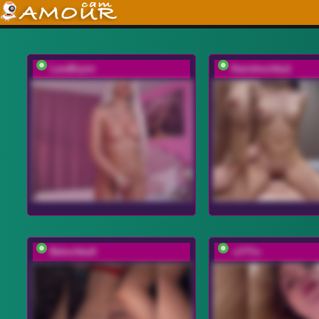
LaraBrynn
Karishochka1
BelochkaX
-x777x-