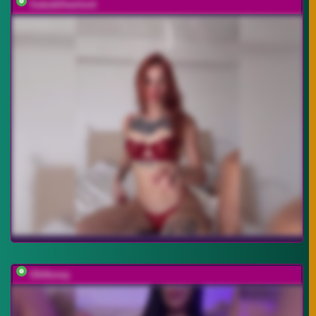
SukubOverlord
OhHoney