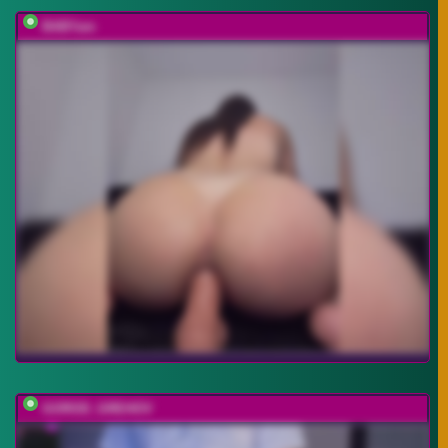
BABYam
GOROD_GREHOV