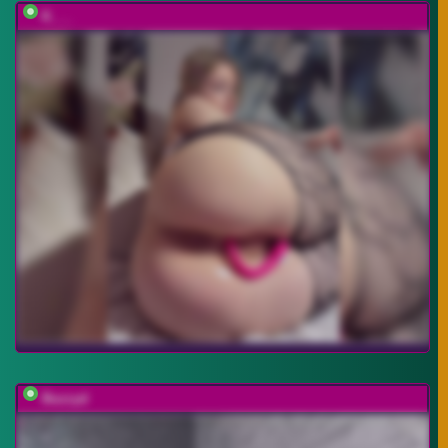
K___
Buzzyd