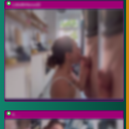
LittleMrHeroo22
K___