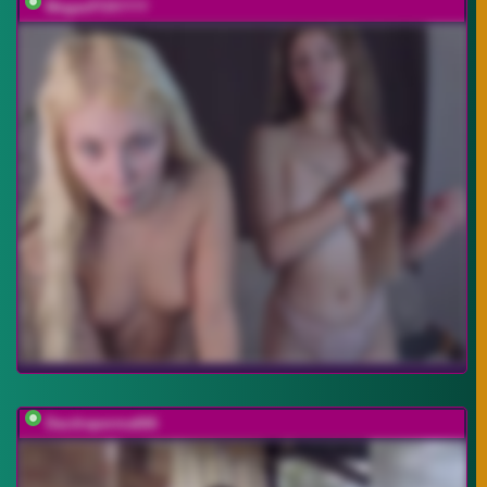
MeganFOXYYY
Dazdraperma666