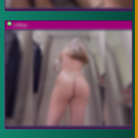
LiiBaby