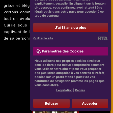
explicitement sexuelle. En cliquant sur le bouton
grâce et élégance tout en restant authentique. Nous
ci-dessous, vous confirmez avoir atteint l'âge
légal requis dans votre pays pour accéder à ce
verrons comment elle a su rester fidèle à elle-même
type de contenu.
tout en évoluant dans son métier d'actrice. Sondra
Currie sous un nouveau jour nous offre un aperçu
J'ai 18 ans ou plus
captivant de l'actrice, de son passé à son présent, et
de sa personnalité.
Quitter le site
Paramètres des Cookies
Nous utilisons nos propres cookies ainsi que
ceux de tiers pour mieux comprendre comment
vous utilisez notre site et pour vous proposer
des publicités adaptées à vos centres d'intérêt,
basées sur un profil établi à partir de vos
habitudes de navigation (comme les pages que
vous consultez).
Legislation
|
Regles
Refuser
Accepter