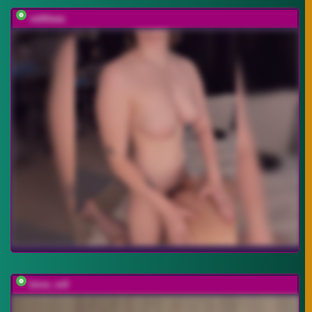
vattttaaa
bmw_m8