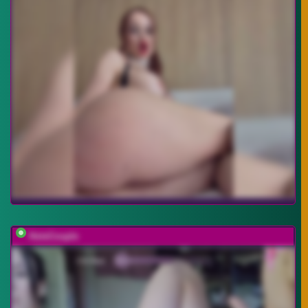
HotsCouple