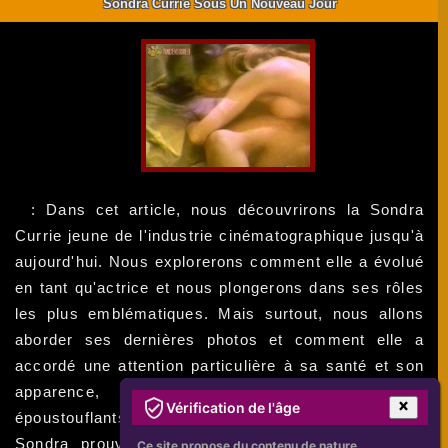
Sondra Currie Sous Un Nouveau Jour
: Dans cet article, nous découvrirons la Sondra
Currie jeune de l'industrie cinématographique jusqu'à
aujourd'hui. Nous explorerons comment elle a évolué
en tant qu'actrice et nous plongerons dans ses rôles
les plus emblématiques. Mais surtout, nous allons
aborder ses dernières photos et comment elle a
accordé une attention particulière à sa santé et son
apparence, donnant lieu à des clichés
Vérification de l'âge
époustouflants. Bien que la vieillesse soit inévitable,
Sondra prouve qu'il est possible de vieillir avec
Ce site propose du contenu de nature