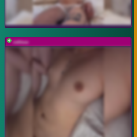
vattttaaa