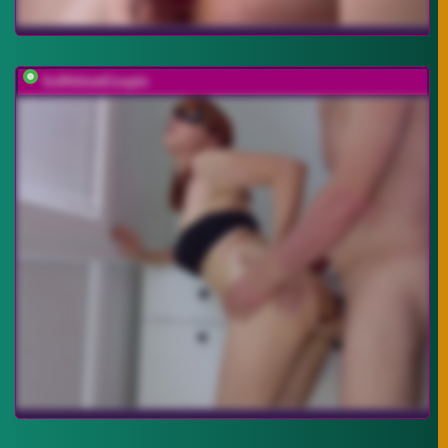
SoftVelvetCouple