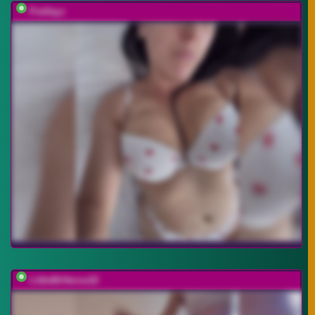
Potifays
LittleMrHeroo22