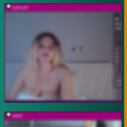
SydneySi
Adel9