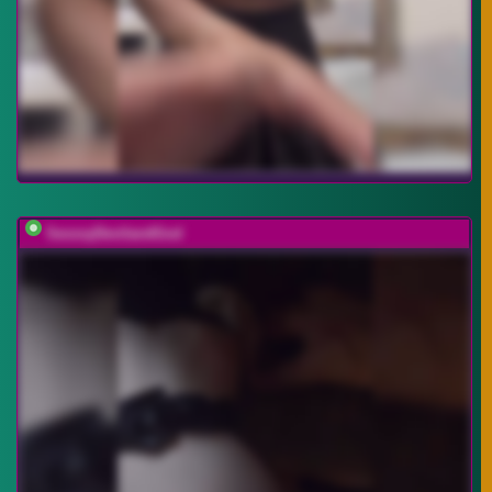
SexxxyDevilandGod