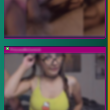
PrincessMcCormick