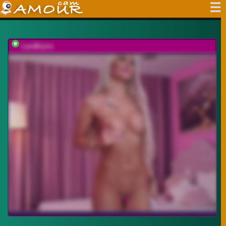
LaraBrynn