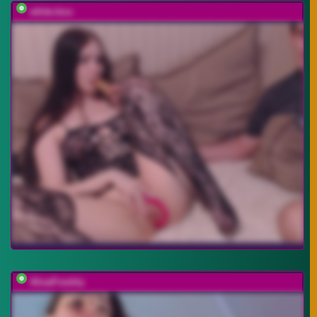
white-boo
AlisaFreshly