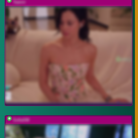
Taanni
SofiaSW