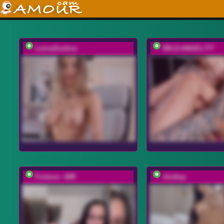
LennaGodess
WILD-ANGEL777
Fortune---888
shottup