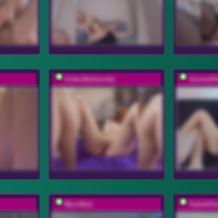
Iriska-Barbariska
luizacalif
Myro4ka1
SukubOve