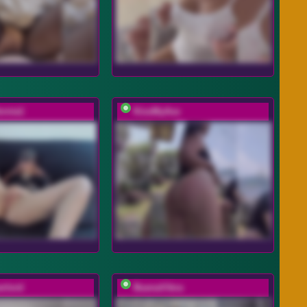
ornia1
KissMyAss
rlord
BuenaVibra