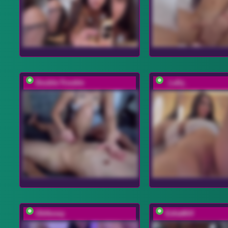
Double-Trouble
_Lally_
OhHoney
EditaMilf