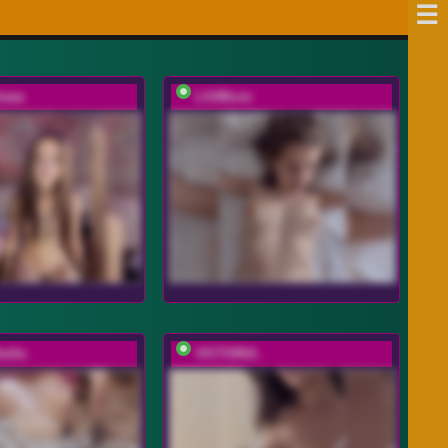
haaa
LilitMuse
ella
VICTORIA_