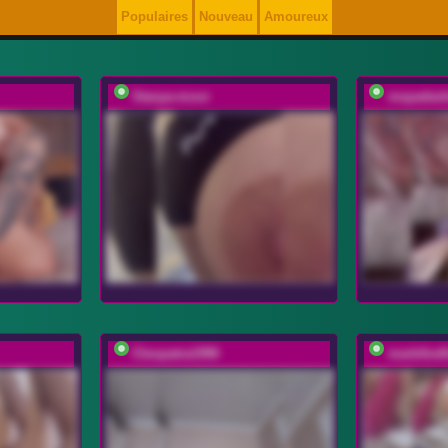
Populaires
Nouveau
Amoureux
Stasya-moor
mayadas
Cleopatra1990
markAndh