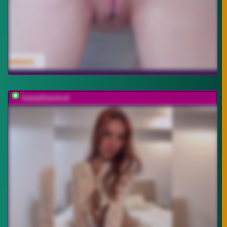
SukubOverlord