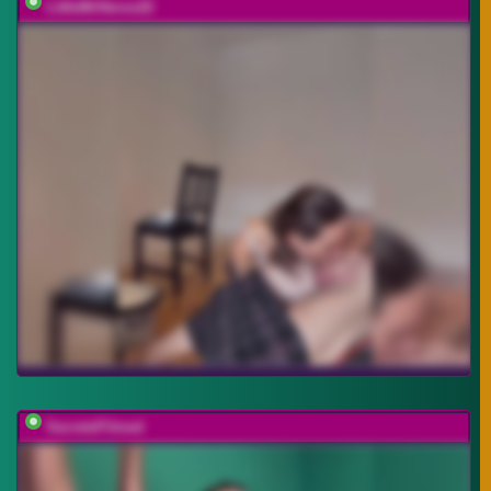
LittleMrHeroo22
SecretsFilmed