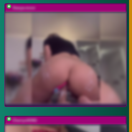
Stasya-moor
CherryviKING