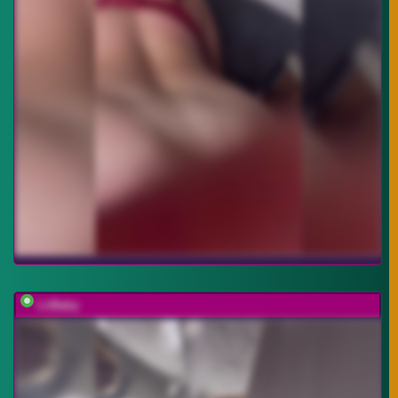
LiiBaby