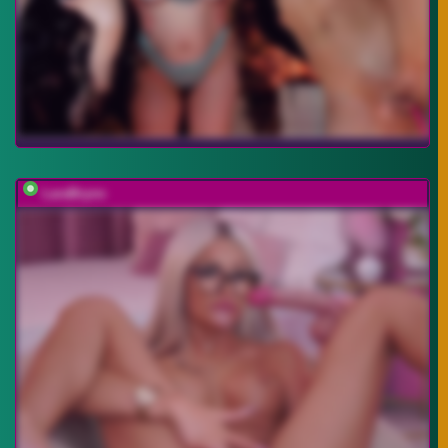
LaraBrynn