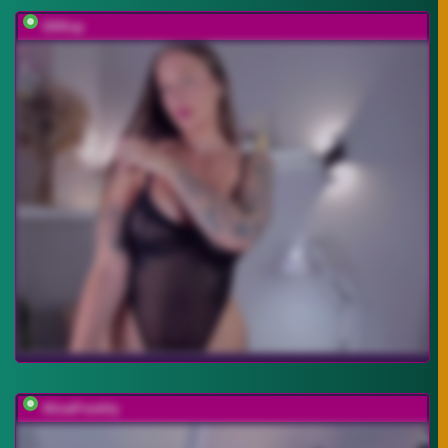
UliKop
AlisaFreshly