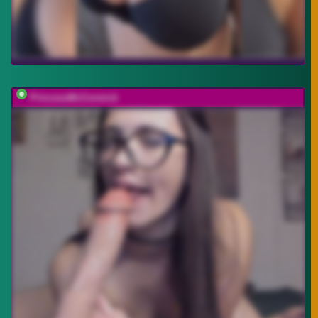
PrincessMcCormick