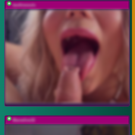
twofiresouls
Marseline32