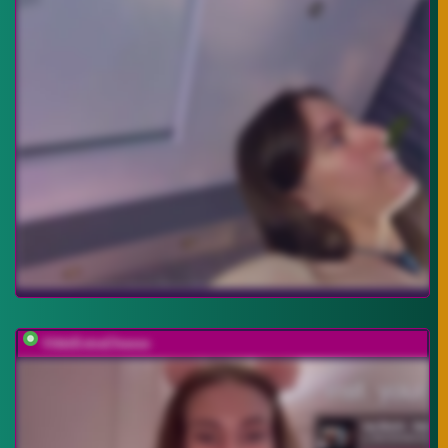
VikkiExtraCheese