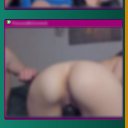
PrincessMcCormick