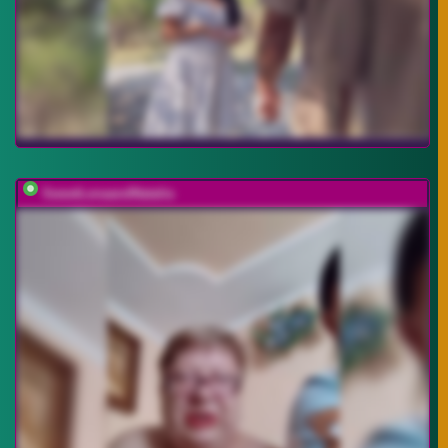
SweetLenaandNatalia