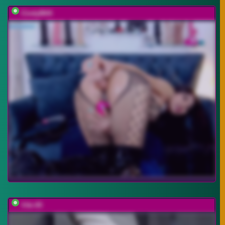
CindyBKK
Viki-05