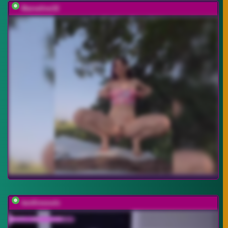
Marseline32
twofiresouls