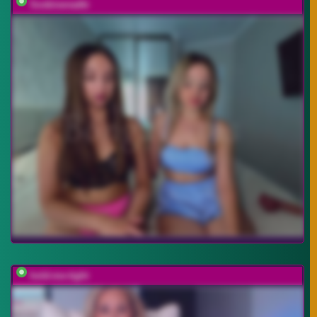
Soskinerealki
hold-me-tight