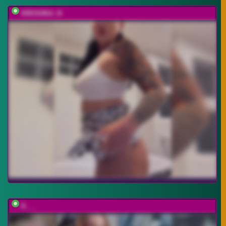
KROSHKA_N
K___