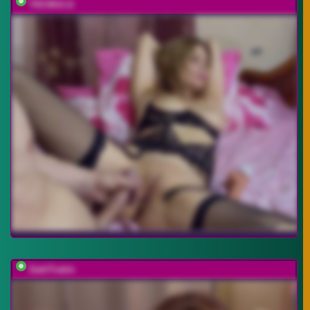
T0CHKA-G
DablTrable