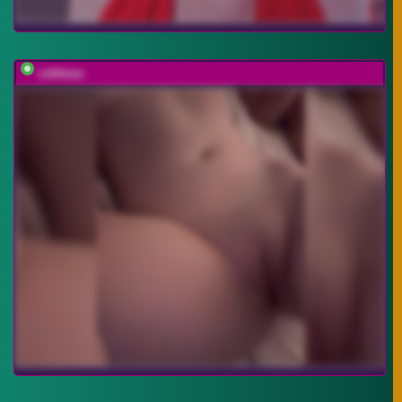
vattttaaa