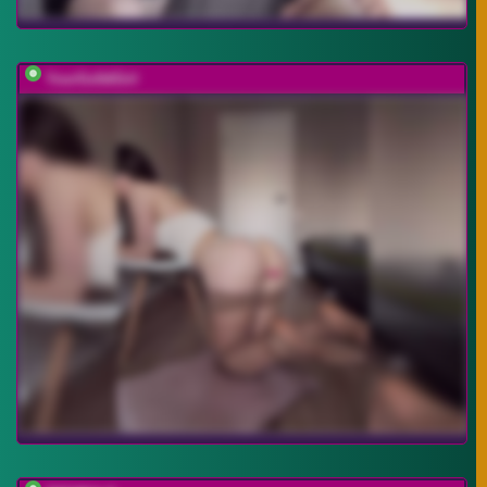
YourGo0dGirl