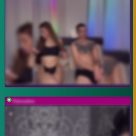
PetrovaAnn