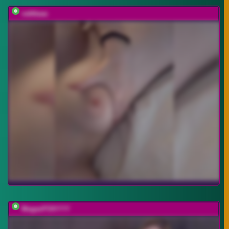
vattttaaa
MeganFOXYYY