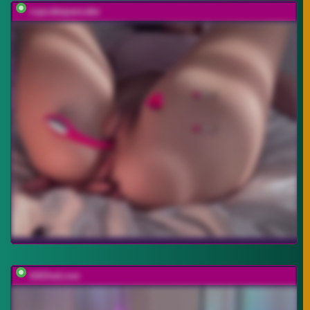
cupcakepancake
AAOneLove