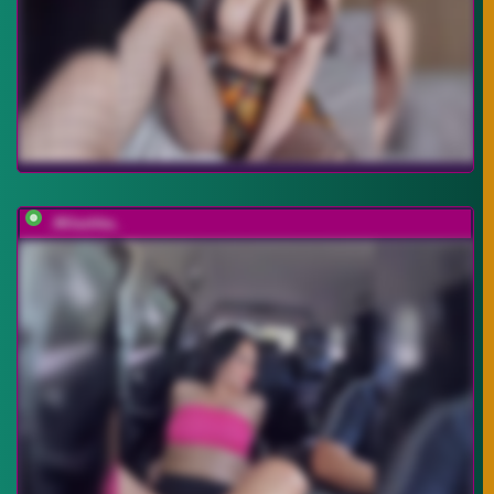
_Milashka_