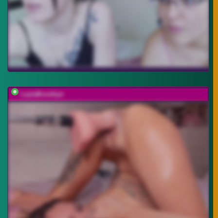
LeylaBrooklyn