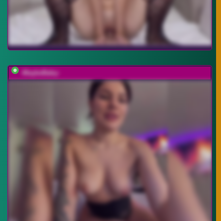
-MaybeBaby-