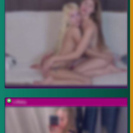
LiiBaby