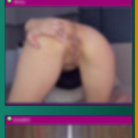
-Molly-
EditaMilf