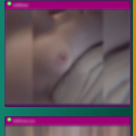
vattttaaa
AAOneLove