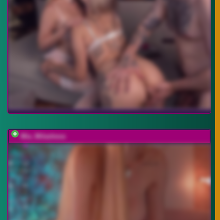
Mia_Milasheva