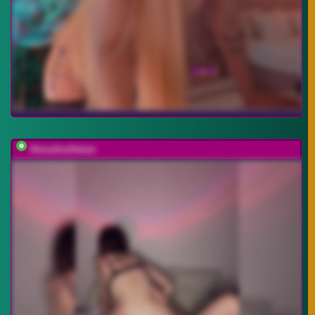
AlexaAndAdam