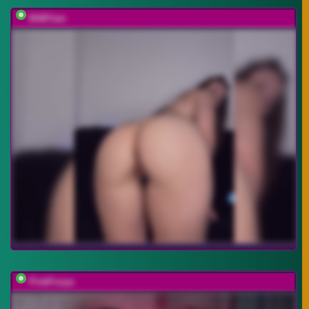
BABYam
PinkFoxya