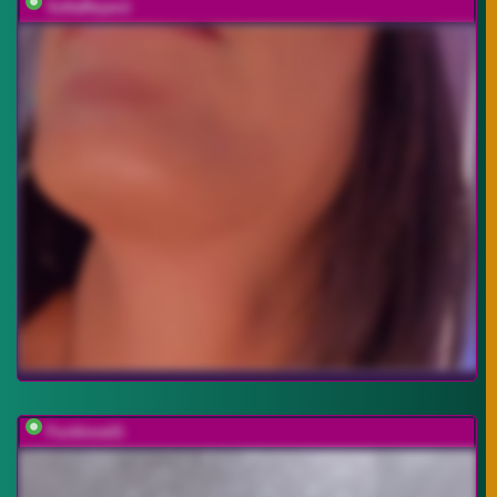
SofiaReyes1
Fucklove21