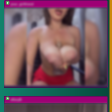
your_girlfriend
xKeryB