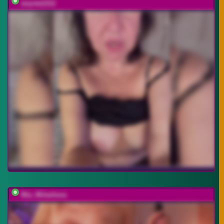
anyuta1212
Mia_Milasheva