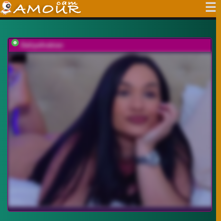
DaliyaArabian