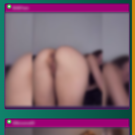
BABYam
69kissme69