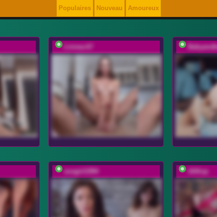
Populaires
Nouveau
Amoureux
Linnea-67
Babyandk
sosgirl1994
UliKop