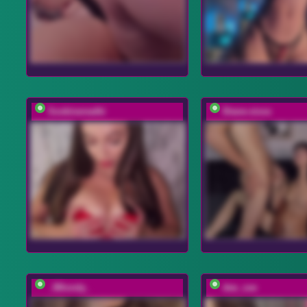
Soskinerealki
Diane-sixxx
_IBlondy_
dee_zee