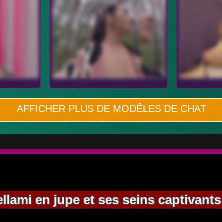
AFFICHER PLUS DE MODÊLES DE CHAT
llami en jupe et ses seins captivants