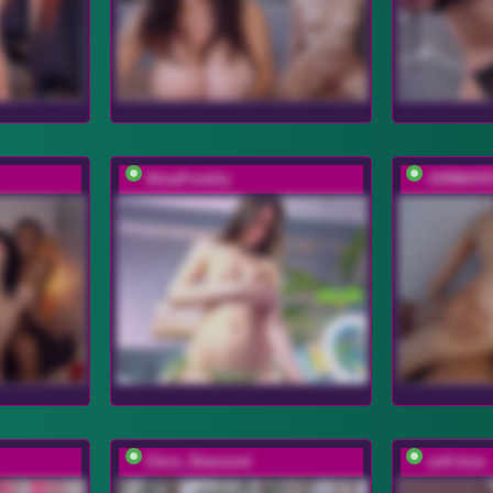
AlisaFreshly
JORMATE
Chris_Diamond
sofi-love