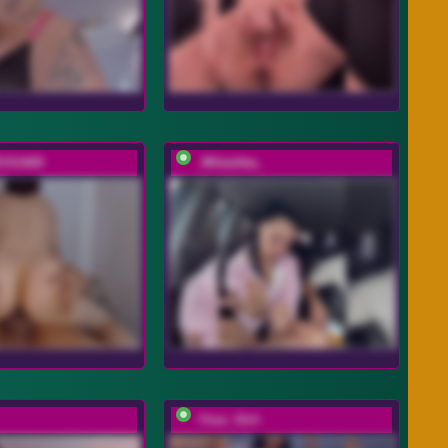
SSA69
_Milashka_
-Your_Girl-