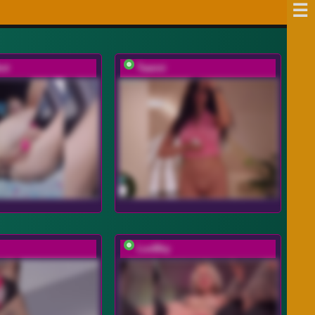
ot
Taanni
LuxBby