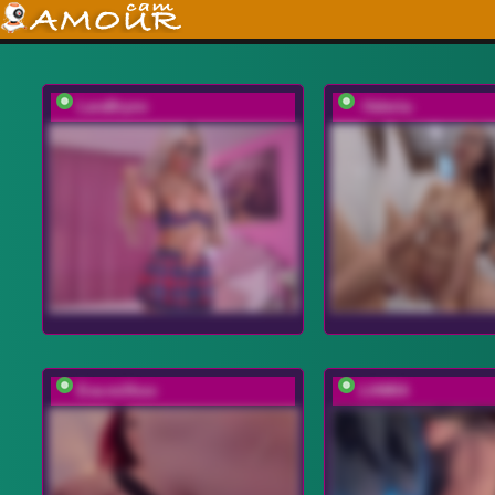
LaraBrynn
-Valeria-
Eva-milfxxx
LIAMIA