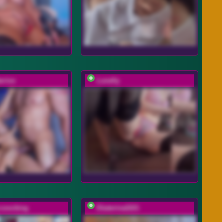
rriss
Lunelly
-coocking
Ekaterina2221