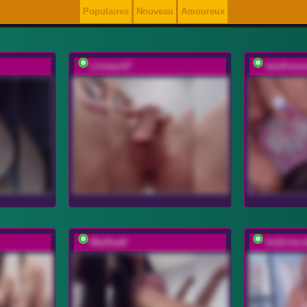
Populaires
Nouveau
Amoureux
Linnea-67
twofireso
MarKaa0
hold-me-t