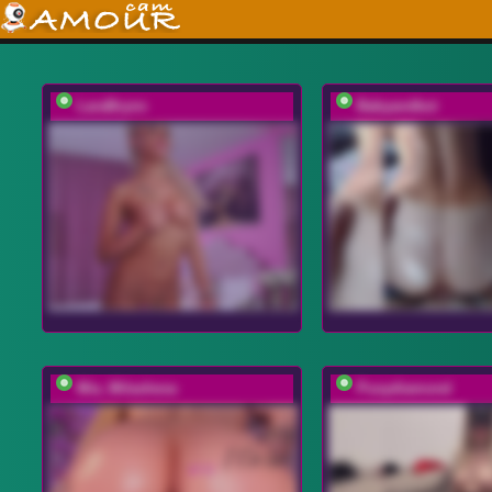
LaraBrynn
Babyandkot
Mia_Milasheva
Pusydiamond