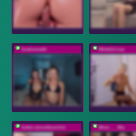
Soskinerealki
WhiteGirl-one
Gothic-slut-without-limi
Minni____Mia