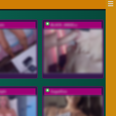
uls
BLACK_ANGELs
ight
SugarKiss