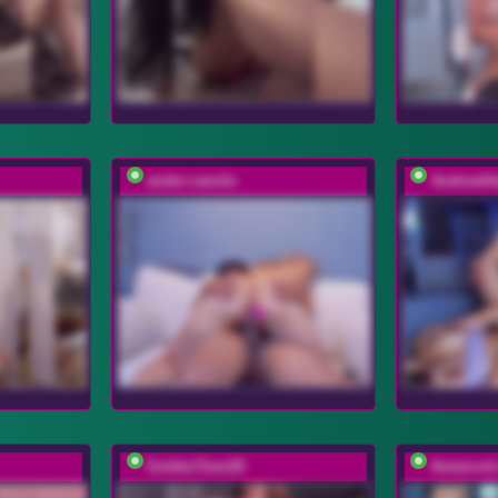
ander-camila
AndrewHa
GoldenTeen20
thesecret