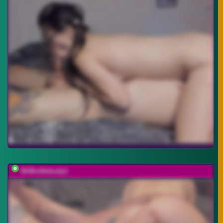
MrMrsNobody1