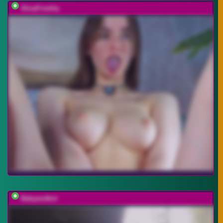
AlisaFreshly
Babyandkot