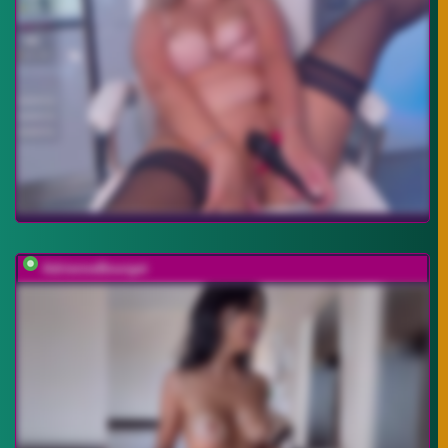
AdrienneBourget