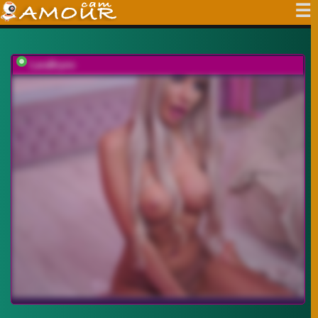
LaraBrynn