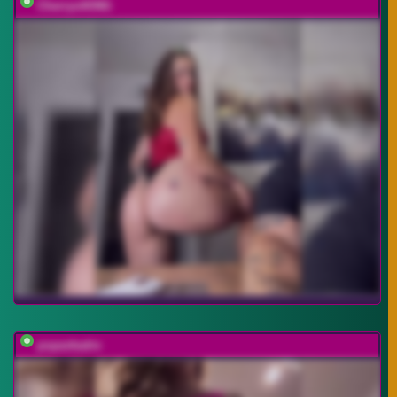
CherryviKING
popavkadre