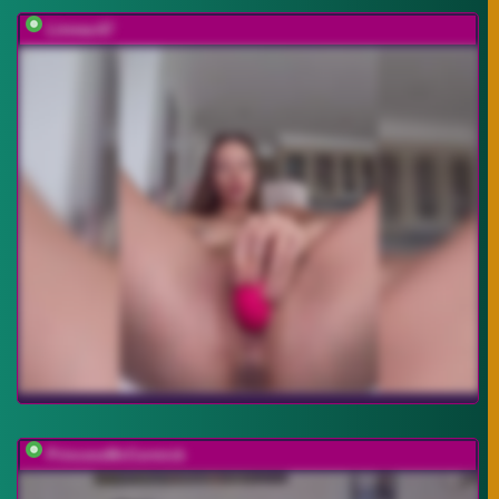
Linnea-67
PrincessMcCormick