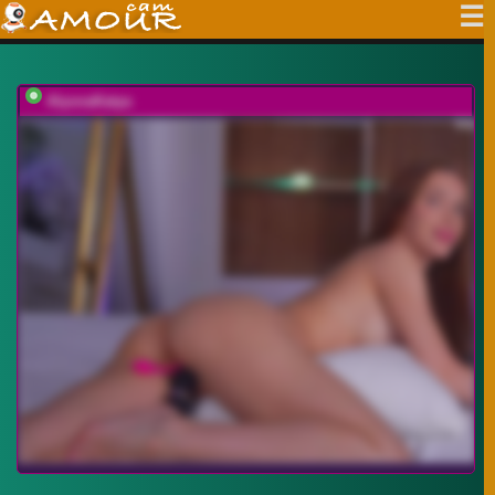
AlyonaKatya