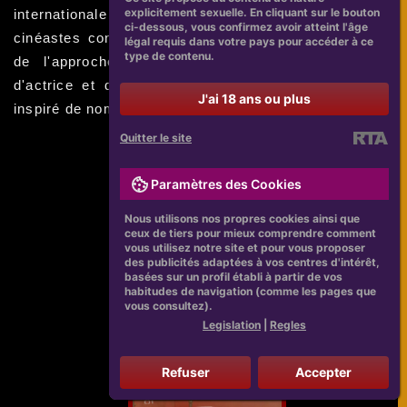
explicitement sexuelle. En cliquant sur le bouton
internationale laissent un héritage durable. Les
ci-dessous, vous confirmez avoir atteint l'âge
cinéastes contemporains ont beaucoup à apprendre
légal requis dans votre pays pour accéder à ce
type de contenu.
de l'approche de Lucie Zednickova en matière
d'actrice et de sa passion pour son métier, qui a
J'ai 18 ans ou plus
inspiré de nombreuses personnes.
Quitter le site
Paramètres des Cookies
Nous utilisons nos propres cookies ainsi que
ceux de tiers pour mieux comprendre comment
vous utilisez notre site et pour vous proposer
des publicités adaptées à vos centres d'intérêt,
basées sur un profil établi à partir de vos
habitudes de navigation (comme les pages que
vous consultez).
Legislation
|
Regles
Refuser
Accepter