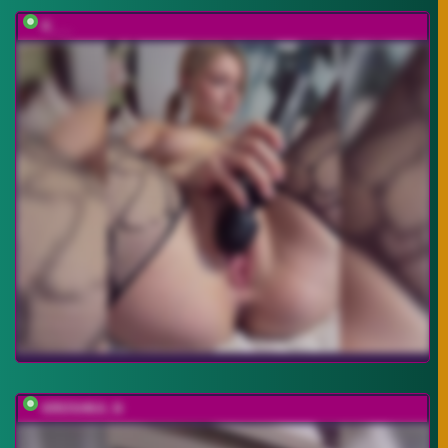
K___
KROSHKA_N