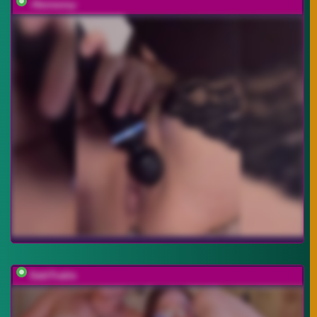
-Hennessy-
DablTrable