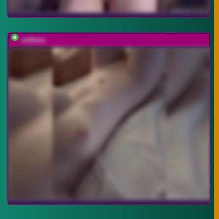
vattttaaa