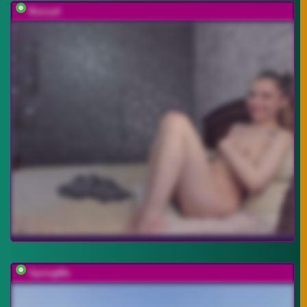
Buzzyd
SpringMe