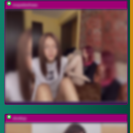
mayadashaaa
shottup