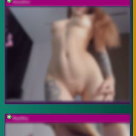
AnzuKim
MayWey