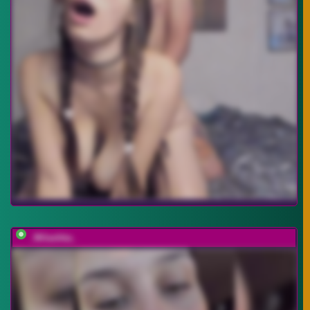
_Milashka_