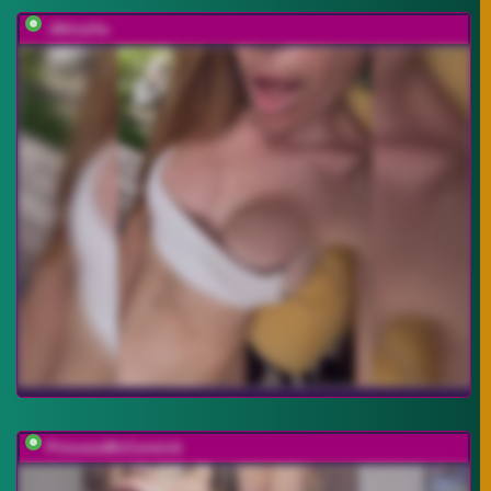
-AfricaYa-
PrincessMcCormick