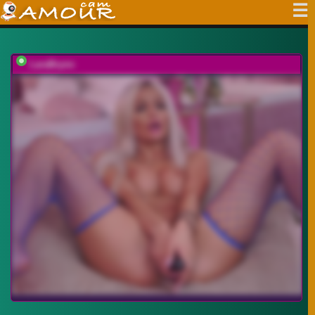
LaraBrynn