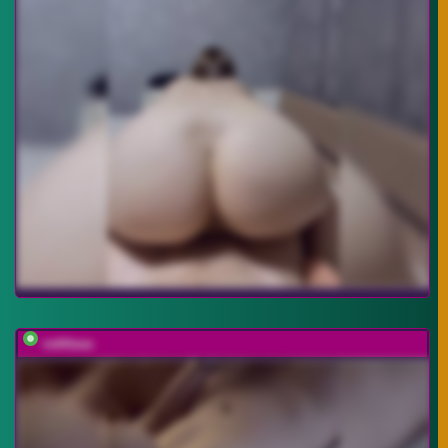
vattttaaa