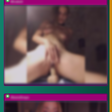
Mirabeli
AlexisGrays