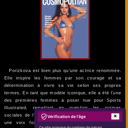
Porizkova est bien plus qu'une actrice renommée.
Elle inspire les femmes par son courage et sa
détermination à vivre sa vie selon ses propres
termes. En tant que modèle iconique, elle a été l'une
des premières femmes à poser nue pour Sports
Illustrated, remettant en question les normes
sociales de l'époque. Depuis lors, elle est devenue
Vérification de l'âge
une voix forte pour l'acceptation de la beauté
Ce site propose du contenu de nature