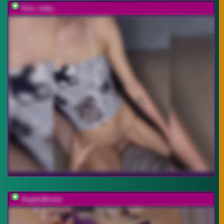
Slim_baby
AngelsBoobs