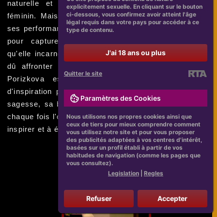
naturelle et la représentation honnête du corps
explicitement sexuelle. En cliquant sur le bouton
ci-dessous, vous confirmez avoir atteint l'âge
féminin. Mais Paulina est également reconnue pour
légal requis dans votre pays pour accéder à ce
ses performances captivantes à l'écran et son talent
type de contenu.
pour capturer l'essence de chaque personnage
J'ai 18 ans ou plus
qu'elle incarne. Malgré les nombreux défis qu'elle a
dû affronter tout au long de sa carrière, Paulina
Quitter le site
Porizkova est sans aucun doute une source
d'inspiration pour les femmes du monde entier. Sa
Paramètres des Cookies
sagesse, sa beauté et son authenticité transforment
chaque fois l'ordinaire en extraordinaire, continuant à
Nous utilisons nos propres cookies ainsi que
ceux de tiers pour mieux comprendre comment
inspirer et à émouvoir ses fans fidèles.
vous utilisez notre site et pour vous proposer
des publicités adaptées à vos centres d'intérêt,
basées sur un profil établi à partir de vos
habitudes de navigation (comme les pages que
vous consultez).
Legislation
|
Regles
Refuser
Accepter