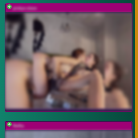
pinkys-slave
Relfia