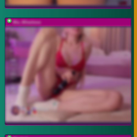
Mia_Milasheva