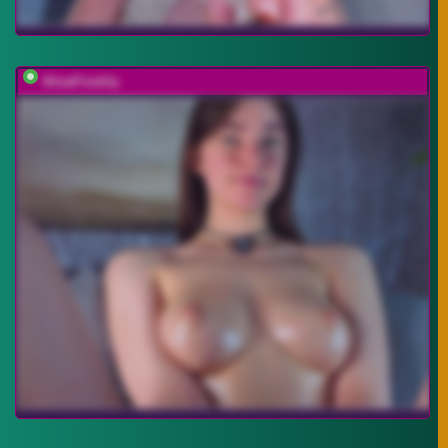
AlisaFreshly