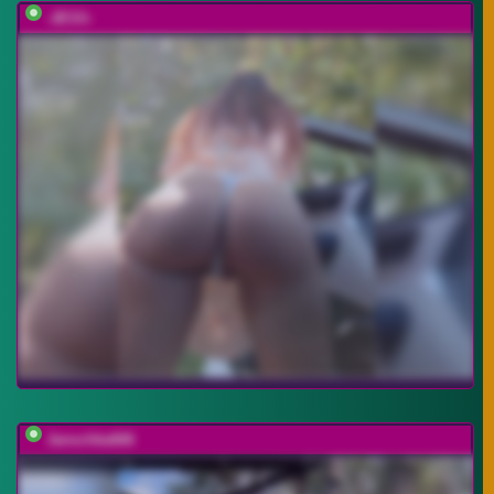
-JESS-
Janochka666