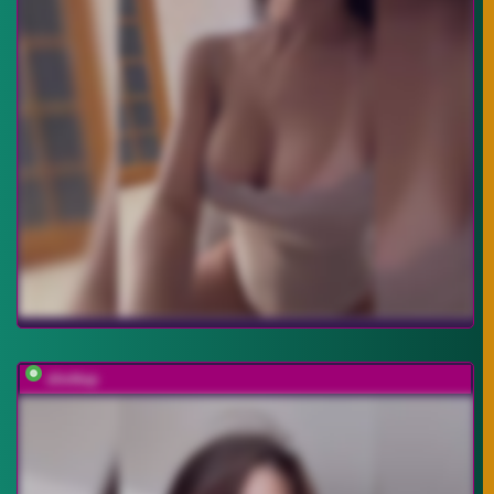
shottup