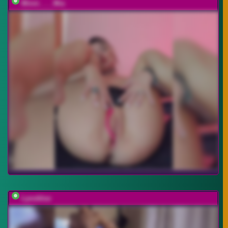
Minni____Mia
Lyoublue