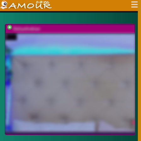
DaliyaArabian