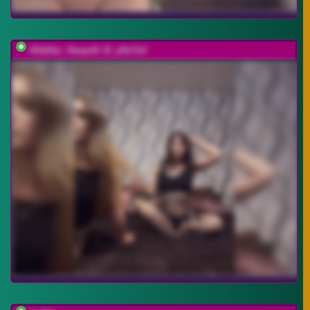
AHaHac_HaxpeH_B_yHuTa3