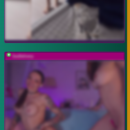
SexDelivery