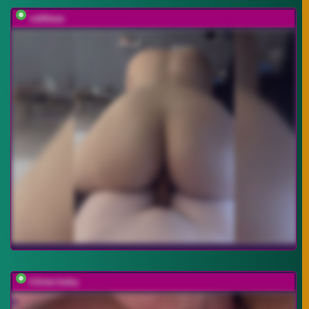
vattttaaa
h3ntai-baby