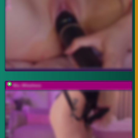
Mia_Milasheva