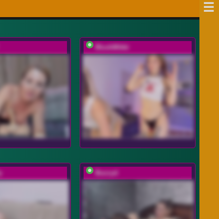
BlushMikki
y
Buzzyd