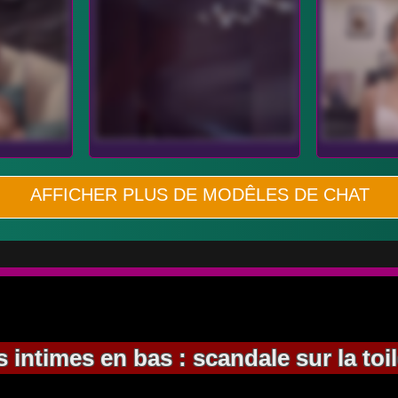
AFFICHER PLUS DE MODÊLES DE CHAT
 intimes en bas : scandale sur la toi