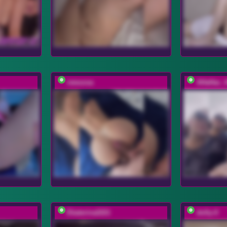
rewuosa
AHaHac_
Ekaterina2221
dolly-ll