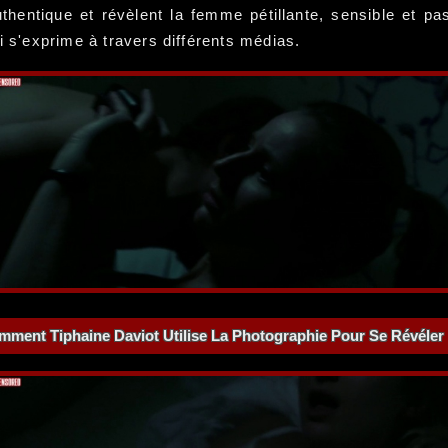
thentique et révèlent la femme pétillante, sensible et pa
i s'exprime à travers différents médias.
mment Tiphaine Daviot Utilise La Photographie Pour Se Révéler