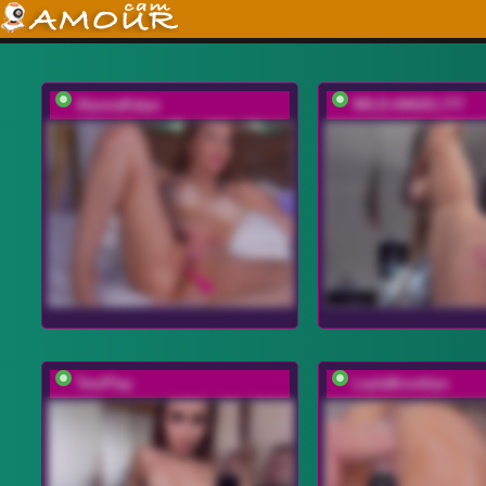
AlyonaKatya
WILD-ANGEL777
TwoPlay
LeylaBrooklyn