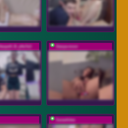
HaxpeH_B_yHuTa3
Stasya-moor
Sarawhitee