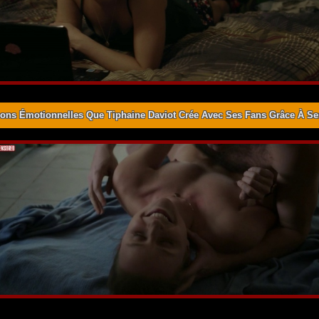
ons Émotionnelles Que Tiphaine Daviot Crée Avec Ses Fans Grâce À S