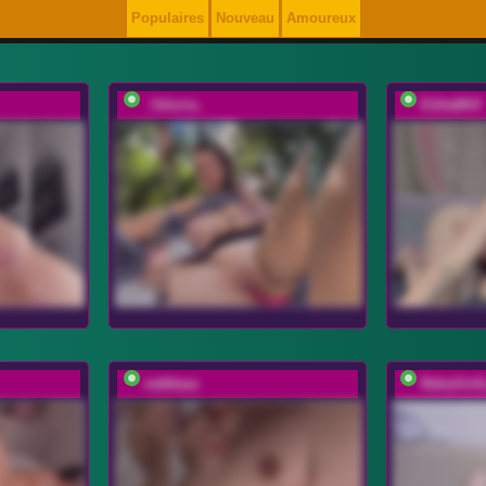
Populaires
Nouveau
Amoureux
_Veloria_
EditaMilf
vattttaaa
BabyGoll