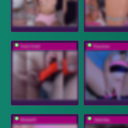
Tvix1-Tvix2
Tina-love-
OlivkaVif
_Katrinka_