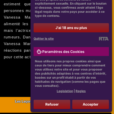
explicitement sexuelle. En cliquant sur le bouton
estiment que ces photos pourraient attirer des
ci-dessous, vous confirmez avoir atteint l'âge
personnes malveillantes. Enfin, les rumeurs de entre
légal requis dans votre pays pour accéder à ce
type de contenu.
Vanessa Marano et certains photographes ont
alimenté les discussions sur les réseaux sociaux,
J'ai 18 ans ou plus
mais l'actrice n'a jamais confirmé ou infirmé ces
rumeurs. Dans tous les cas, les photos candides de
Quitter le site
Vanessa Marano continuent de susciter de vives
réactions parmi ses fans et de nourrir leur passion
Paramètres des Cookies
pour cette actrice talentueuse.
Nous utilisons nos propres cookies ainsi que
ceux de tiers pour mieux comprendre comment
vous utilisez notre site et pour vous proposer
des publicités adaptées à vos centres d'intérêt,
basées sur un profil établi à partir de vos
habitudes de navigation (comme les pages que
vous consultez).
Legislation
|
Regles
Les Leçons À Tirer De Vanessa Marano Sur La Photographie
Refuser
Accepter
Candide