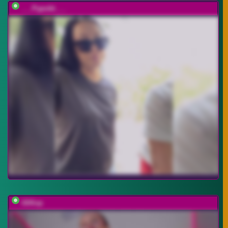
___Pypsiki___
UliKop