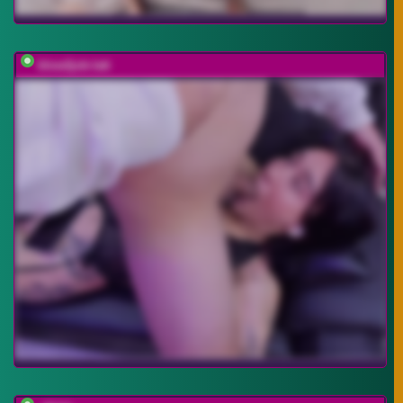
blow2job-latt