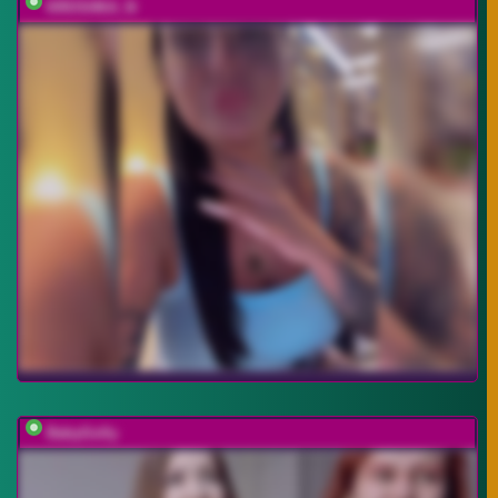
KROSHKA_N
BabyGolly