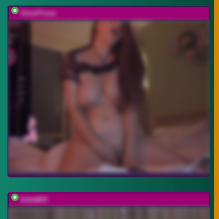
GessiFossa
EditaMilf