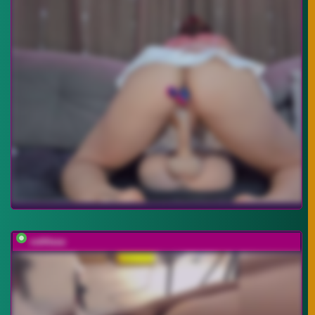
vattttaaa