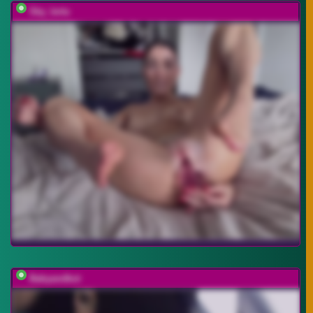
Sky_lertu
Babyandkot