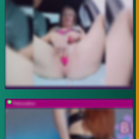
PetrovaAnn