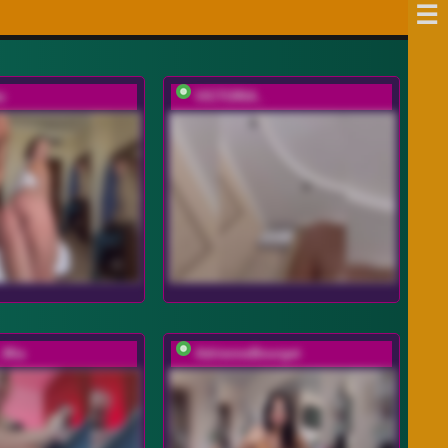
e
VICTORIA_
_Mia
AdrienneBourget