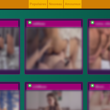
Populaires
Nouveau
Amoureux
vattttaaa
ruma_vib
LilitMuse
Minni___