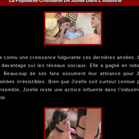
La Popularité Croissante De Jizelle Dans L'industrie
s a connu une croissance fulgurante ces dernières années
davantage sur les réseaux sociaux. Elle a gagné en notori
. Beaucoup de ses fans assument leur attirance pour Ji
mbes irrésistibles. Bien que Jizelle soit surtout connue p
ensemble, Jizelle reste une actrice influente dans l'indust
té.