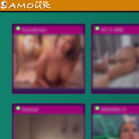
EmmaEmber
GO_K_NAM
MarKaa0
KROSHKA_N