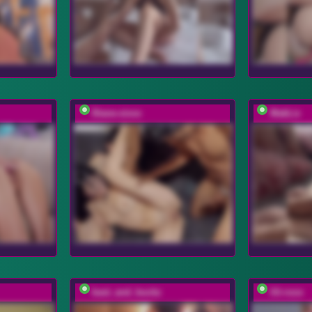
Diane-sixxx
MakLiz
bast_and_buckz
lili-roze