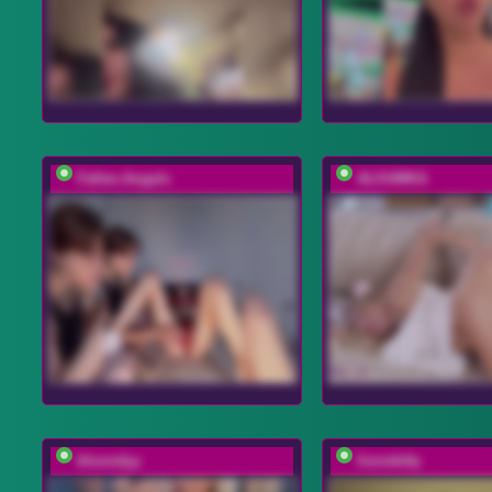
Fallen-Angels
ALVUWKA
bloondyy
lionnkitty