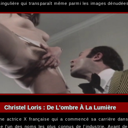
 singulière qui transparaît même parmi les images dénudée
Christel Loris : De L'ombre À La Lumière
une actrice X française qui a commencé sa carrière dans l
 l'un des noms les plus connus de l'industrie. Avant de