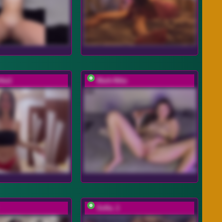
hka1
Mark-Nika
Sofia_1