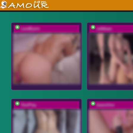
LaraBrynn
vattttaaa
TwoPlay
baeonlive