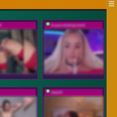
X
In-your-fucking-mind
weare4