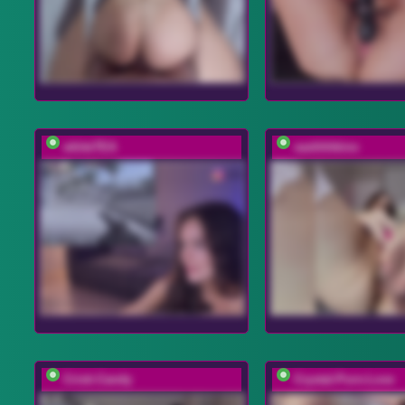
whiteTEA
sashhhkino
Cristi-Candy
Crystal-Porn-Love