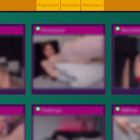
Populaires
Nouveau
Amoureux
Emmanyxxx
Belochka
PinkFoxya
BABYam