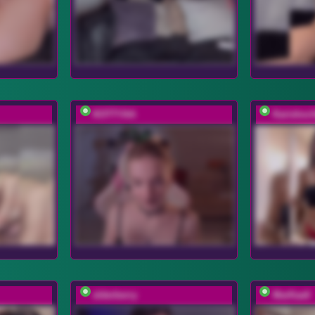
KOTTYAA
Karishoc
elderberry
MarKaa0