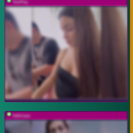
TwoPlay
Valkiriyas