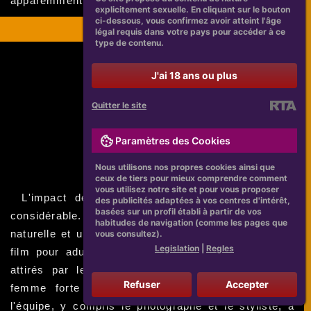
apparemment été bien reçu par ses admirateurs.
explicitement sexuelle. En cliquant sur le bouton
ci-dessous, vous confirmez avoir atteint l'âge
L'impact Des Photos De Nina
légal requis dans votre pays pour accéder à ce
type de contenu.
J'ai 18 ans ou plus
Quitter le site
Paramètres des Cookies
Nous utilisons nos propres cookies ainsi que
ceux de tiers pour mieux comprendre comment
vous utilisez notre site et pour vous proposer
L'impact des photos de Nina Ferrari nu a été
des publicités adaptées à vos centres d'intérêt,
basées sur un profil établi à partir de vos
considérable. Les images révèlent une beauté
habitudes de navigation (comme les pages que
naturelle et une assurance évidente chez la star du
vous consultez).
Legislation
|
Regles
film pour adultes. Les fans ont été immédiatement
attirés par les clichés candides qui révèlent une
Refuser
Accepter
femme forte et sûre d'elle-même. Le travail de
l'équipe, y compris le photographe et le styliste, a