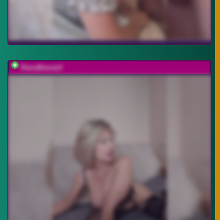
DianaBeautyX