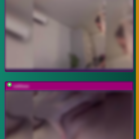
vattttaaa