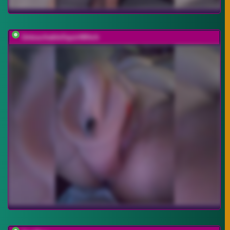
UntouchableSquirtWitch