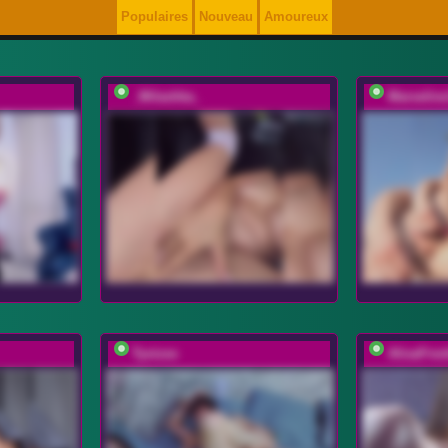
Populaires
Nouveau
Amoureux
_Milashka_
Marselin
Tyvizex
AlisaFres