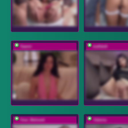
Taanni
mefidufi
Your_Beloved
-Valeria-