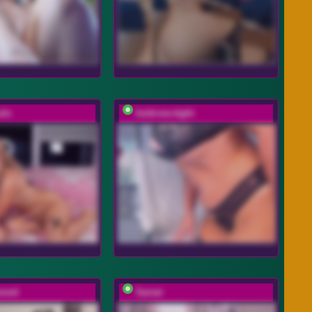
uls
hold-me-tight
mond
Sarsei