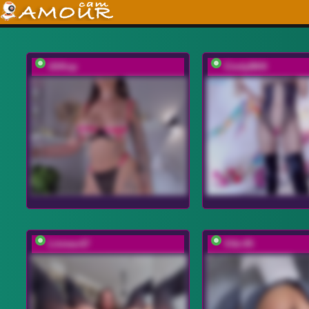
UliKop
CindyBKK
Linnea-67
Viki-05