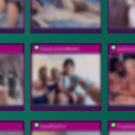
SweetLenaandNatalia
twofireso
SweetPairFun
Pusydia