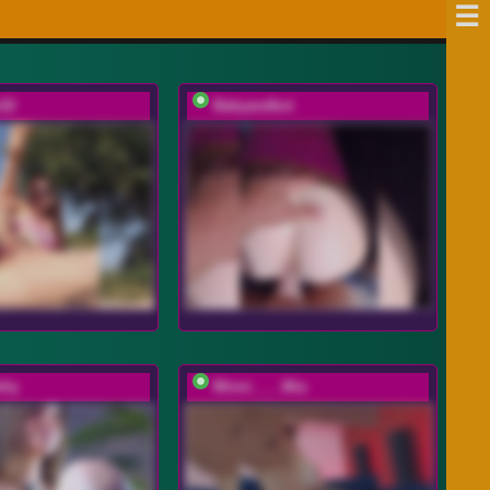
e32
Babyandkot
hly
Minni____Mia