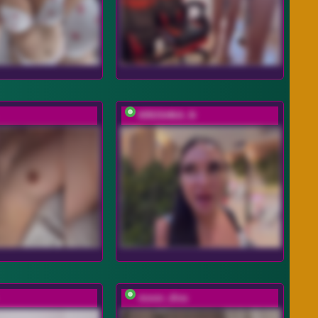
KROSHKA_N
moon_diva