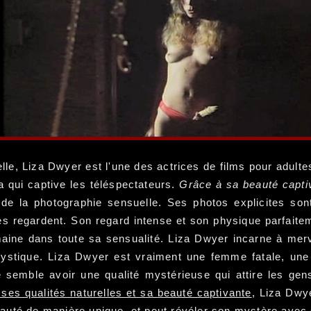
le, Liza Dwyer est l'une des actrices de films pour adulte
 qui captive les téléspectateurs.
Grâce à sa beauté capti
de la photographie sensuelle. Ses photos explicites sont
es regardent. Son regard intense et son physique parfaitem
ine dans toute sa sensualité. Liza Dwyer incarne à merveil
mystique. Liza Dwyer est vraiment une femme fatale, une
e semble avoir une qualité mystérieuse qui attire les 
ses qualités naturelles et sa beauté captivante
, Liza Dwy
 beauté de manière unique, et peut révéler son mystère avec