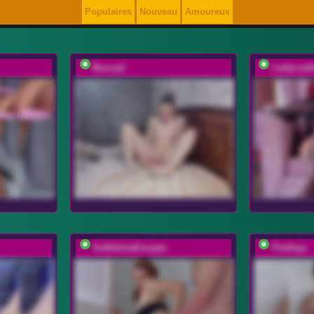
Populaires
Nouveau
Amoureux
Buzzyd
LadyLeat
SoftVelvetCouple
Potifays