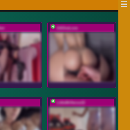
her
AAOneLove
LittleMrHeroo22