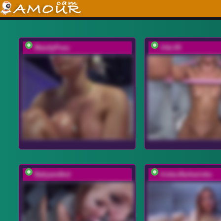
MandyPeas
Viki-05
Babyandkot
Iriska-Barbariska