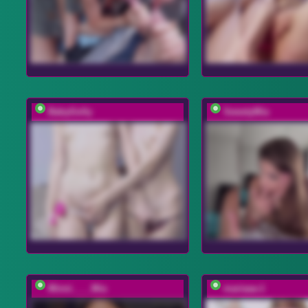
BabyGolly
SweetyMia
Minni____Mia
mariaaa-1