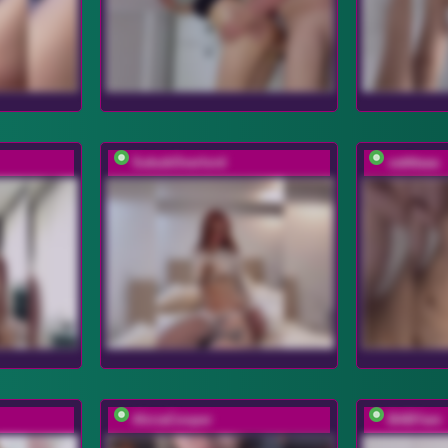
SukubOverlord
vattttaaa
AliciaCooper
BABYam