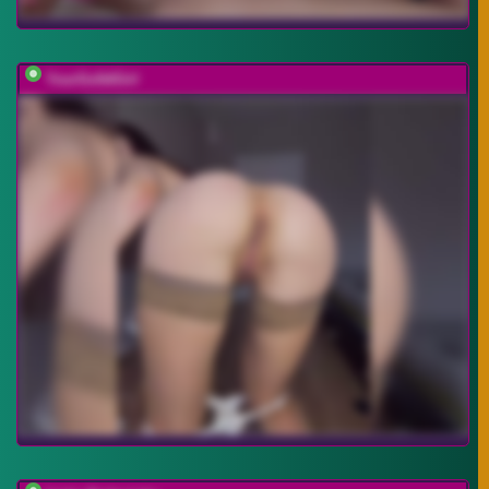
YourGo0dGirl