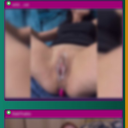
wild__cat
DablTrable