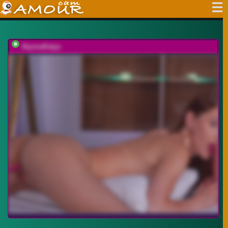
AlyonaKatya