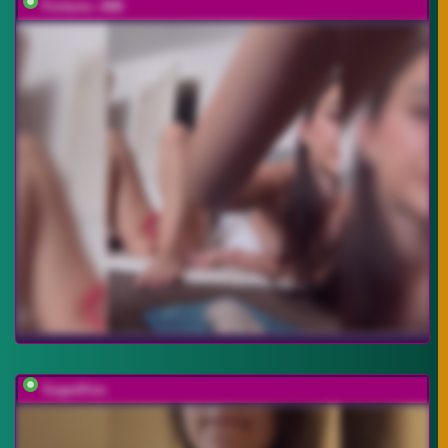
Fortune---888
SugarKiss