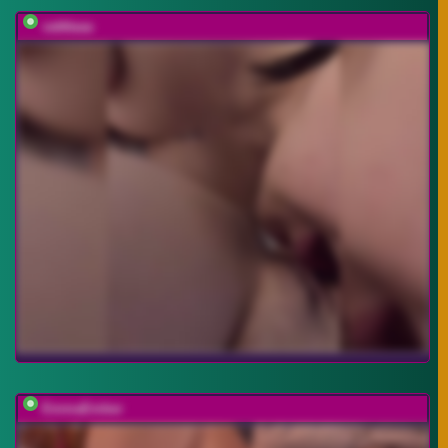
vattttaaa
EmmaEmber