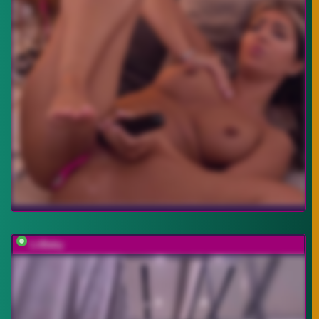
LiiBaby