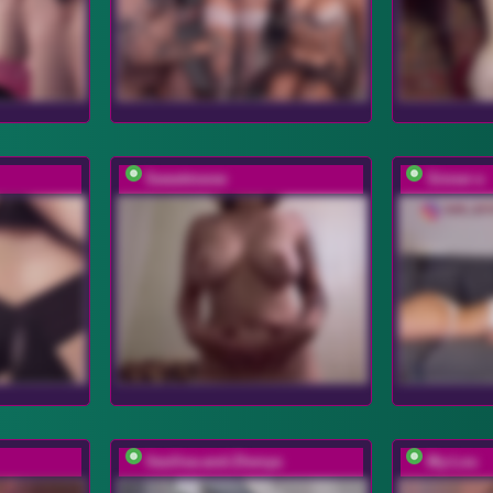
Sweetmeow
Sinner-s
Vasilisa-and-Zhenya
My-Lou