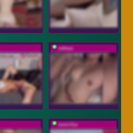
vattttaaa
sweet-Olya