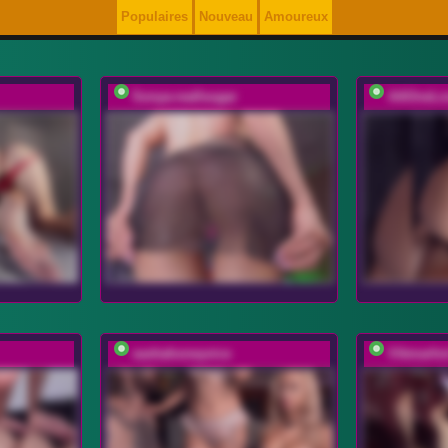
Populaires
Nouveau
Amoureux
Sonya-reallsugar
AAOneLo
sashahoneyvice
Vikmarho