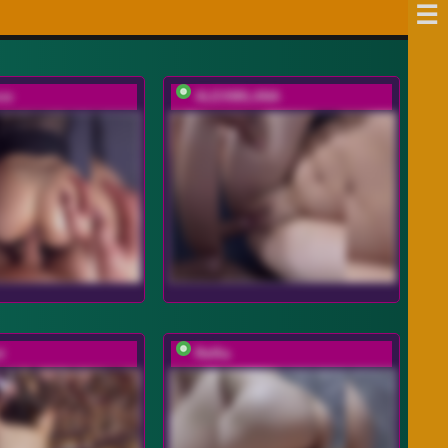
ve
ALEXMILANA
t
Relfia