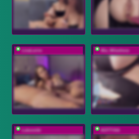
LinaLurrre
Mia_Milasheva
Lubovniki
KOTTYAA