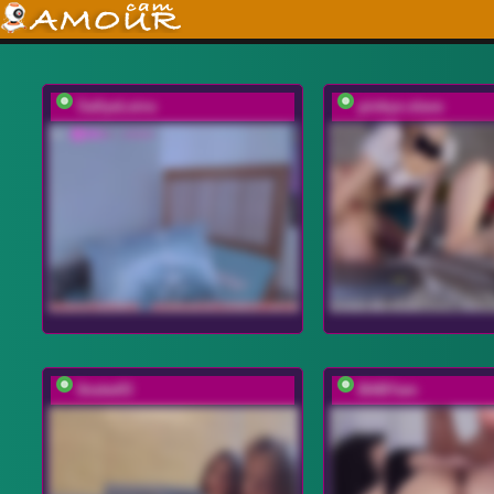
SallyeLeins
pinkys-slave
0netw03
BABYam