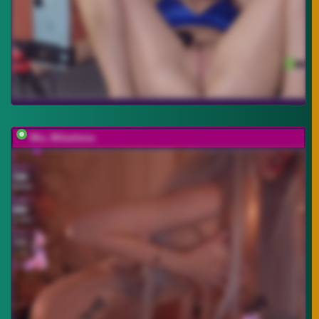
Mia_Milasheva