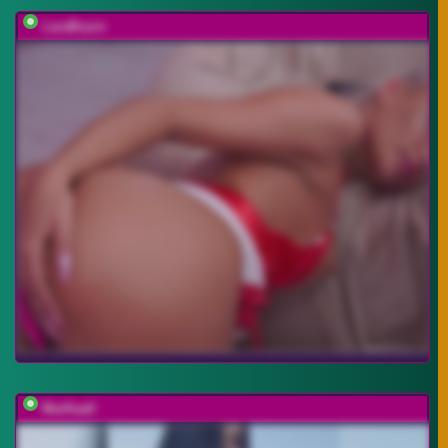
LaraBrynn
MarKaa0