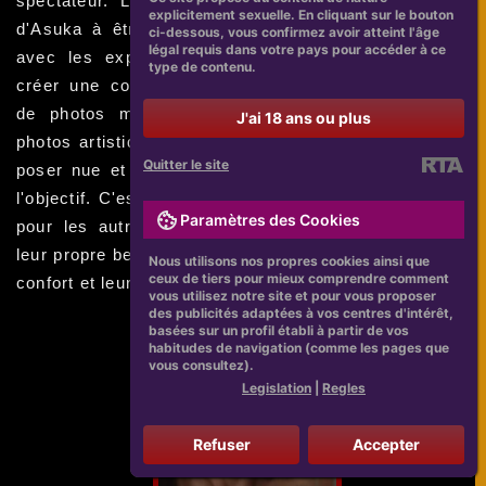
spectateur. Les photos témoignent de la capacité
explicitement sexuelle. En cliquant sur le bouton
d'Asuka à être à l'aise dans son corps et à jouer
ci-dessous, vous confirmez avoir atteint l'âge
légal requis dans votre pays pour accéder à ce
avec les expressions faciales et les poses pour
type de contenu.
créer une composition dynamique. Cette collection
de photos montre qu'il est possible d'avoir des
J'ai 18 ans ou plus
photos artistiques magnifiques sans avoir besoin de
Quitter le site
poser nue et sans rencontrer de personnes loin de
l'objectif. C'est donc une grande source d'inspiration
Paramètres des Cookies
pour les autres modèles qui cherchent à capturer
leur propre beauté naturelle sans compromis sur leur
Nous utilisons nos propres cookies ainsi que
ceux de tiers pour mieux comprendre comment
confort et leur autonomie.
vous utilisez notre site et pour vous proposer
des publicités adaptées à vos centres d'intérêt,
basées sur un profil établi à partir de vos
habitudes de navigation (comme les pages que
vous consultez).
Legislation
|
Regles
Refuser
Accepter