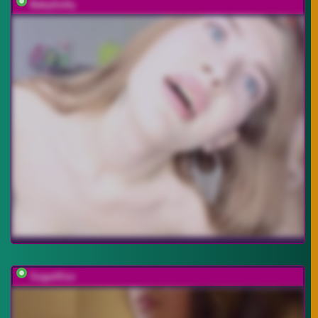
BabyGolly
SugarKiss