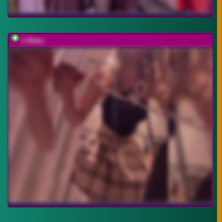
LiiBaby