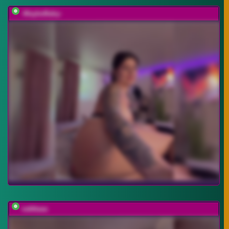
-MaybeBaby-
vattttaaa