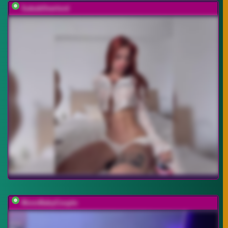
SukubOverlord
MoonBabyCouple