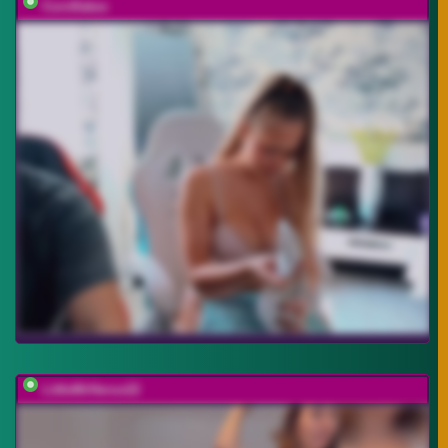
Cornflakes
LittleMrHeroo22