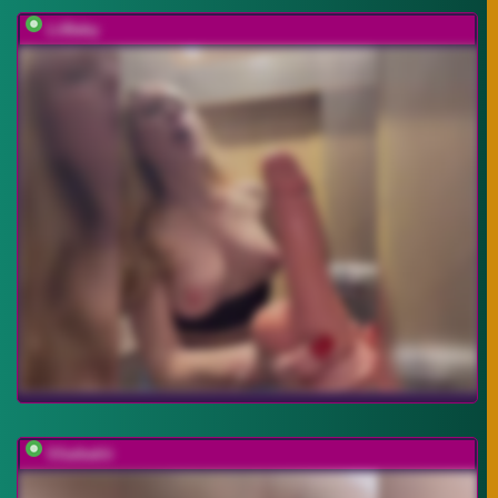
LiiBaby
SSaibaliii