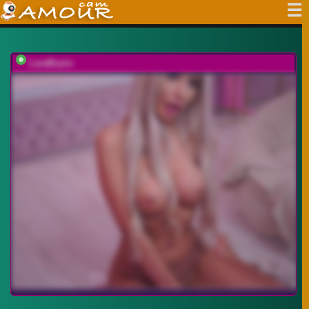
LaraBrynn