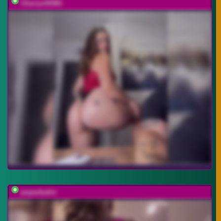
CherryviKING
popavkadre