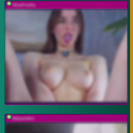
AlisaFreshly
Babyandkot