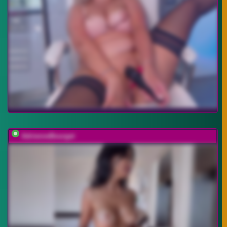
AdrienneBourget