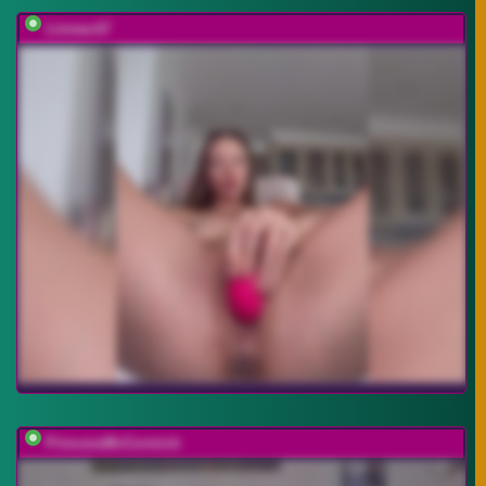
Linnea-67
PrincessMcCormick