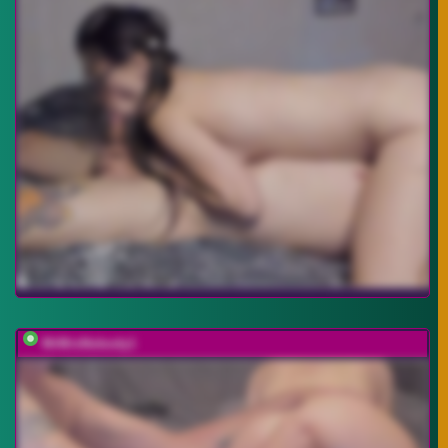
MrMrsNobody1